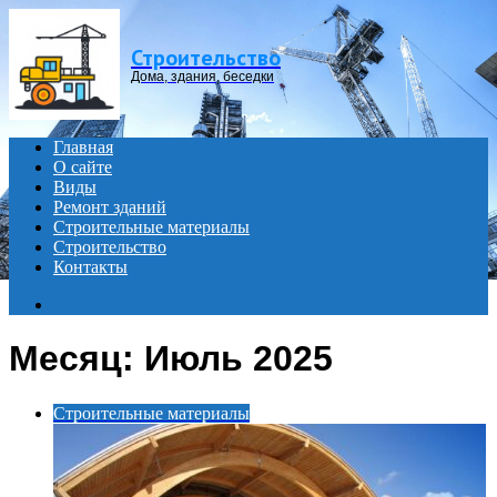
Menu
Строительство
Дома, здания, беседки
Главная
О сайте
Виды
Ремонт зданий
Строительные материалы
Строительство
Контакты
Search
for
Месяц:
Июль 2025
Строительные материалы