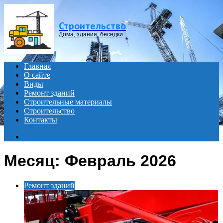
Menu
Строительство
Дома, здания, беседки
Главная
О сайте
Виды
Ремонт зданий
Строительные материалы
Строительство
Контакты
Search
for
Месяц:
Февраль 2026
Ремонт зданий