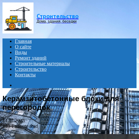
Menu
Строительство
Дома, здания, беседки
Главная
О сайте
Виды
Ремонт зданий
Строительные материалы
Строительство
Контакты
Search
for
Керамзитобетонные блоки для
перегородок
21.07.2025
140
1 minute read