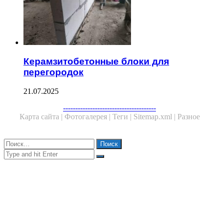
Керамзитобетонные блоки для
перегородок
21.07.2025
Facebook
Twitter
WhatsApp
Telegram
--------------------------------------
Карта сайта |
Фотогалерея |
Теги |
Sitemap.xml |
Разное
Close
Найти:
Close
Search
for