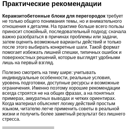
Практические рекомендации
Керамзитобетонные блоки для перегородок
требует
не только общего понимания темы, но и внимательного
отношения к деталям. На практике больше всего пользы
приносит спокойный, последовательный подход: сначала
важно разобраться в причинах проблемы или задачи,
затем оценить возможные варианты действий и только
после этого выбирать конкретные шаги. Такой формат
помогает избежать лишней спешки, типичных ошибок и
поверхностных решений, которые выглядят удобными
лишь на первый взгляд.
Полезно смотреть на тему шире: учитывать
индивидуальные особенности, реальные условия,
уровень подготовки, доступные ресурсы и возможные
ограничения. Именно поэтому хорошие рекомендации
всегда строятся не на общих фразах, а на понятных
примерах, аккуратных выводах и четких ориентирах.
Когда материал объясняет логику действий простым
языком, читателю легче применить советы в реальной
жизни и получить более заметный результат без лишнего
стресса.
Facebook
Twitter
LinkedIn
Tumblr
Pinterest
Reddit
VKontakte
Odnoklassniki
Skype
WhatsApp
Telegram
Viber
Share
Print