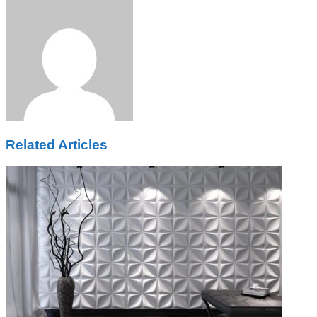
via
Email
Related Articles