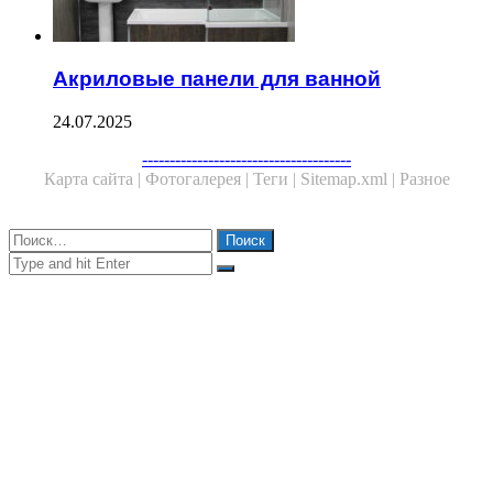
Акриловые панели для ванной
24.07.2025
Facebook
Twitter
WhatsApp
Telegram
--------------------------------------
Карта сайта |
Фотогалерея |
Теги |
Sitemap.xml |
Разное
Close
Найти:
Close
Search
for