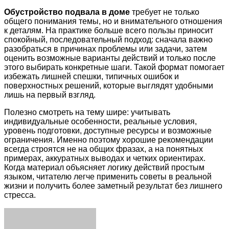
Обустройство подвала в доме
требует не только
общего понимания темы, но и внимательного отношения
к деталям. На практике больше всего пользы приносит
спокойный, последовательный подход: сначала важно
разобраться в причинах проблемы или задачи, затем
оценить возможные варианты действий и только после
этого выбирать конкретные шаги. Такой формат помогает
избежать лишней спешки, типичных ошибок и
поверхностных решений, которые выглядят удобными
лишь на первый взгляд.
Полезно смотреть на тему шире: учитывать
индивидуальные особенности, реальные условия,
уровень подготовки, доступные ресурсы и возможные
ограничения. Именно поэтому хорошие рекомендации
всегда строятся не на общих фразах, а на понятных
примерах, аккуратных выводах и четких ориентирах.
Когда материал объясняет логику действий простым
языком, читателю легче применить советы в реальной
жизни и получить более заметный результат без лишнего
стресса.
Facebook
Twitter
LinkedIn
Tumblr
Pinterest
Reddit
VKontakte
Odnoklassniki
Skype
WhatsApp
Telegram
Viber
Share
Print
via