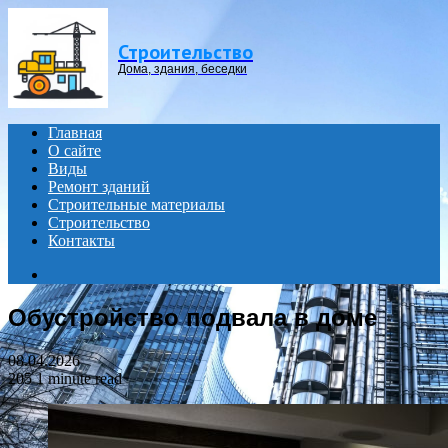
Menu
Строительство
Дома, здания, беседки
Главная
О сайте
Виды
Ремонт зданий
Строительные материалы
Строительство
Контакты
Search
for
Обустройство подвала в доме
08.04.2026
205
1 minute read