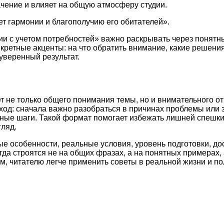
ачение и влияет на общую атмосферу студии.
т гармонии и благополучию его обитателей».
и с учетом потребностей» важно раскрывать через понятны
нкретные акценты: на что обратить внимание, какие решен
уверенный результат.
т не только общего понимания темы, но и внимательного о
ход: сначала важно разобраться в причинах проблемы или 
етные шаги. Такой формат помогает избежать лишней спешк
ляд.
ые особенности, реальные условия, уровень подготовки, д
а строятся не на общих фразах, а на понятных примерах, 
м, читателю легче применить советы в реальной жизни и по