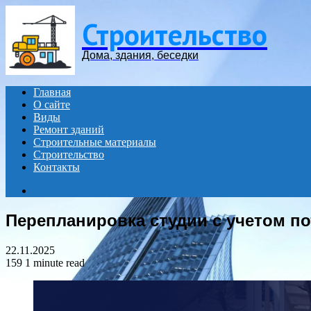
Menu
Строительство
Дома, здания, беседки
Главная
О сайте
Виды
Ремонт зданий
Строительные материалы
Строительство
Контакты
Search
for
Перепланировка студии с учетом п
22.11.2025
159
1 minute read