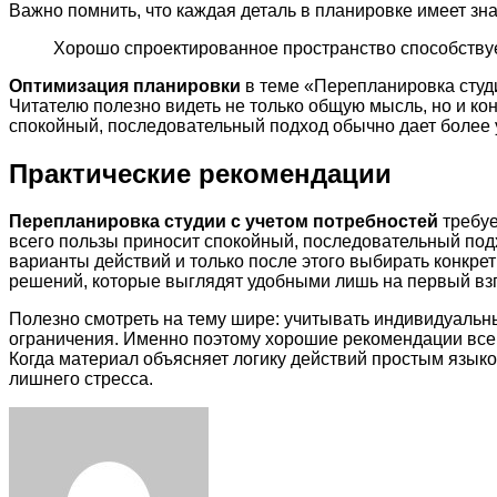
Важно помнить, что каждая деталь в планировке имеет зн
Хорошо спроектированное пространство способствуе
Оптимизация планировки
в теме «Перепланировка студи
Читателю полезно видеть не только общую мысль, но и ко
спокойный, последовательный подход обычно дает более 
Практические рекомендации
Перепланировка студии с учетом потребностей
требуе
всего пользы приносит спокойный, последовательный под
варианты действий и только после этого выбирать конкр
решений, которые выглядят удобными лишь на первый взг
Полезно смотреть на тему шире: учитывать индивидуальн
ограничения. Именно поэтому хорошие рекомендации всегд
Когда материал объясняет логику действий простым языко
лишнего стресса.
Facebook
Twitter
LinkedIn
Tumblr
Pinterest
Reddit
VKontakte
Odnoklassniki
Skype
WhatsApp
Telegram
Viber
Share
Print
via
Email