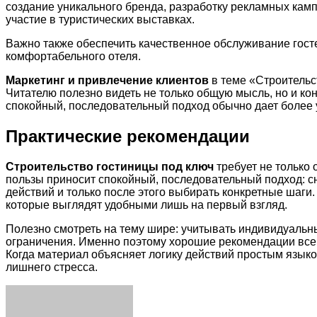
создание уникального бренда, разработку рекламных камп
участие в туристических выставках.
Важно также обеспечить качественное обслуживание гост
комфортабельного отеля.
Маркетинг и привлечение клиентов
в теме «Строительс
Читателю полезно видеть не только общую мысль, но и ко
спокойный, последовательный подход обычно дает более 
Практические рекомендации
Строительство гостиницы под ключ
требует не только 
пользы приносит спокойный, последовательный подход: с
действий и только после этого выбирать конкретные шаг
которые выглядят удобными лишь на первый взгляд.
Полезно смотреть на тему шире: учитывать индивидуальн
ограничения. Именно поэтому хорошие рекомендации всегд
Когда материал объясняет логику действий простым языко
лишнего стресса.
Facebook
Twitter
LinkedIn
Tumblr
Pinterest
Reddit
VKontakte
Odnoklassniki
Skype
WhatsApp
Telegram
Viber
Share
Print
via
Email