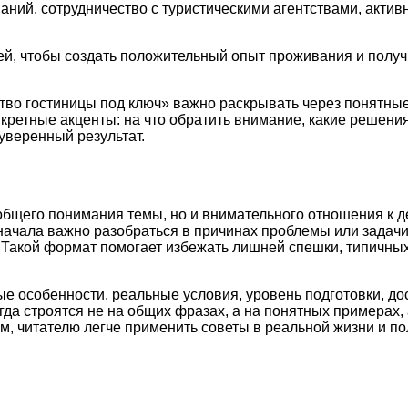
аний, сотрудничество с туристическими агентствами, актив
ей, чтобы создать положительный опыт проживания и получ
тво гостиницы под ключ» важно раскрывать через понятные
нкретные акценты: на что обратить внимание, какие решен
уверенный результат.
общего понимания темы, но и внимательного отношения к д
начала важно разобраться в причинах проблемы или задач
и. Такой формат помогает избежать лишней спешки, типичн
ые особенности, реальные условия, уровень подготовки, д
а строятся не на общих фразах, а на понятных примерах, 
м, читателю легче применить советы в реальной жизни и по