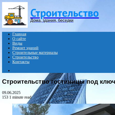
Menu
Строительство
Дома, здания, беседки
Главная
О сайте
Виды
Ремонт зданий
Строительные материалы
Строительство
Контакты
Search
for
Строительство гостиницы под клю
09.06.2025
153
1 minute read