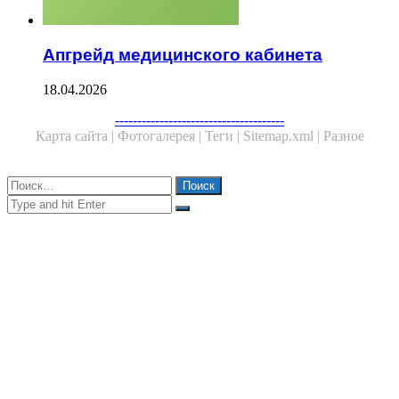
Апгрейд медицинского кабинета
18.04.2026
Facebook
Twitter
WhatsApp
Telegram
--------------------------------------
Карта сайта |
Фотогалерея |
Теги |
Sitemap.xml |
Разное
Close
Найти:
Close
Search
for