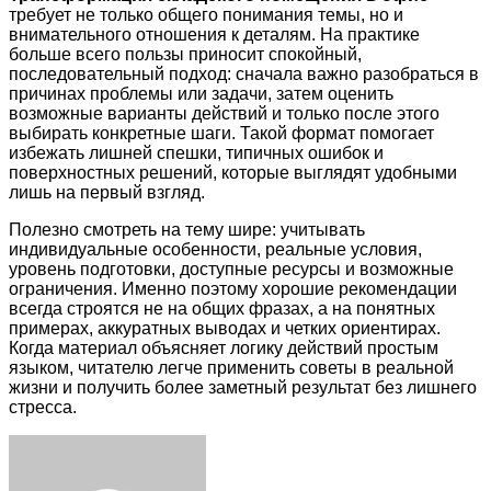
требует не только общего понимания темы, но и
внимательного отношения к деталям. На практике
больше всего пользы приносит спокойный,
последовательный подход: сначала важно разобраться в
причинах проблемы или задачи, затем оценить
возможные варианты действий и только после этого
выбирать конкретные шаги. Такой формат помогает
избежать лишней спешки, типичных ошибок и
поверхностных решений, которые выглядят удобными
лишь на первый взгляд.
Полезно смотреть на тему шире: учитывать
индивидуальные особенности, реальные условия,
уровень подготовки, доступные ресурсы и возможные
ограничения. Именно поэтому хорошие рекомендации
всегда строятся не на общих фразах, а на понятных
примерах, аккуратных выводах и четких ориентирах.
Когда материал объясняет логику действий простым
языком, читателю легче применить советы в реальной
жизни и получить более заметный результат без лишнего
стресса.
Facebook
Twitter
LinkedIn
Tumblr
Pinterest
Reddit
VKontakte
Odnoklassniki
Skype
WhatsApp
Telegram
Viber
Share
Print
via
Email