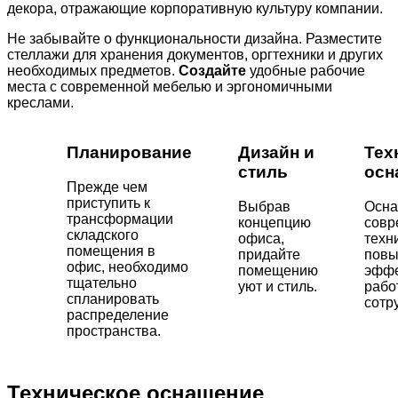
декора, отражающие корпоративную культуру компании.
Не забывайте о функциональности дизайна. Разместите
стеллажи для хранения документов, оргтехники и других
необходимых предметов.
Создайте
удобные рабочие
места с современной мебелью и эргономичными
креслами.
Планирование
Дизайн и
Тех
стиль
осн
Прежде чем
приступить к
Выбрав
Осна
трансформации
концепцию
совр
складского
офиса,
техн
помещения в
придайте
повы
офис, необходимо
помещению
эффе
тщательно
уют и стиль.
рабо
спланировать
сотр
распределение
пространства.
Техническое оснащение