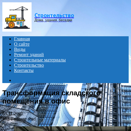
Menu
Строительство
Дома, здания, беседки
Главная
О сайте
Виды
Ремонт зданий
Строительные материалы
Строительство
Контакты
Search
for
Трансформация складского
помещения в офис
05.11.2025
162
1 minute read