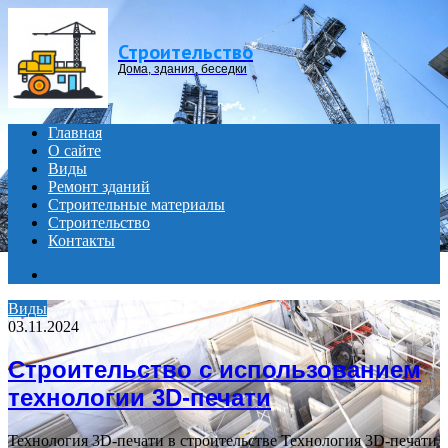
Menu
Строительство
Дома, здания, беседки
Главная
О сайте
Виды
Ремонт зданий
Строительные материалы
Строительство
Контакты
Search
for
Виды
03.11.2024
Строительство с использованием
технологии 3D-печати
Технология 3D-печати в строительстве Технология 3D-печати