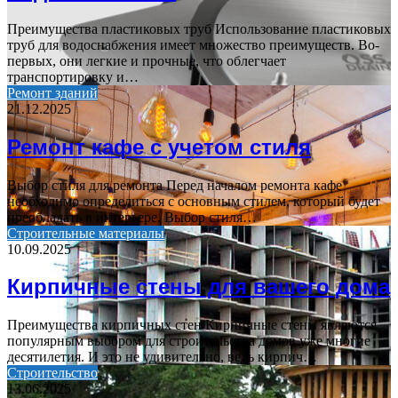
Преимущества пластиковых труб Использование пластиковых
труб для водоснабжения имеет множество преимуществ. Во-
первых, они легкие и прочные, что облегчает
транспортировку и…
Ремонт зданий
21.12.2025
Ремонт кафе с учетом стиля
Выбор стиля для ремонта Перед началом ремонта кафе
необходимо определиться с основным стилем, который будет
преобладать в интерьере. Выбор стиля…
Строительные материалы
10.09.2025
Кирпичные стены для вашего дома
Преимущества кирпичных стен Кирпичные стены являются
популярным выбором для строительства домов уже многие
десятилетия. И это не удивительно, ведь кирпич…
Строительство
13.06.2025