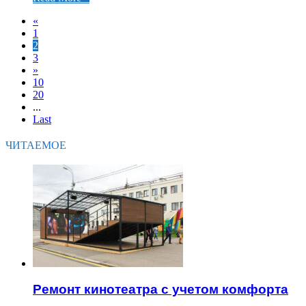
«
1
2
3
»
10
20
...
Last
ЧИТАЕМОЕ
Ремонт кинотеатра с учетом комфорта