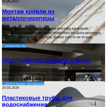
03.06.2025
Монтаж кровли из
металлочерепицы
Выбор материала Перед началом монтажа кровли из
металлочерепицы необходимо правильно выбрать материал,
который будет использоваться. Важно учесть не только
внешний…
Строительство
08.04.2026
Обустройство подвала в доме
Планировка подвала Прежде чем приступить к обустройству
подвала, важно продумать его планировку. Планировка
подвала должна быть функциональной и удобной для…
Строительные материалы
20.04.2026
Пластиковые трубы для
водоснабжения