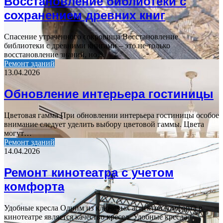
Восстановление библиотеки с
сохранением древних книг
Спасение утраченного сокровища Восстановление
библиотеки с древними книгами – это не только
восстановление знаний, но…
Ремонт зданий
13.04.2026
Обновление интерьера гостиницы
Цветовая гамма При обновлении интерьера гостиницы особое
внимание следует уделить выбору цветовой гаммы. Цвета
могут…
Ремонт зданий
14.04.2026
Ремонт кинотеатра с учетом
комфорта
Удобные кресла Одним из ключевых аспектов комфорта в
кинотеатре является качество кресел. Удобные кресла