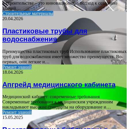
в строительстве – это инновационный подход к созданию
зданий…
Строительные материалы
20.04.2026
Пластиковые трубы для
водоснабжения
Преимущества пластиковых труб Использование пластиковых
труб для водоснабжения имеет множество преимуществ. Во-
первых, они легкие и…
Ремонт зданий
18.04.2026
Апгрейд медицинского кабинета
Медицинский кабинет: современные требования
Современные требования к медицинским учреждениям
накладывают высокие стандарты на оборудование и…
Ремонт зданий
15.05.2025