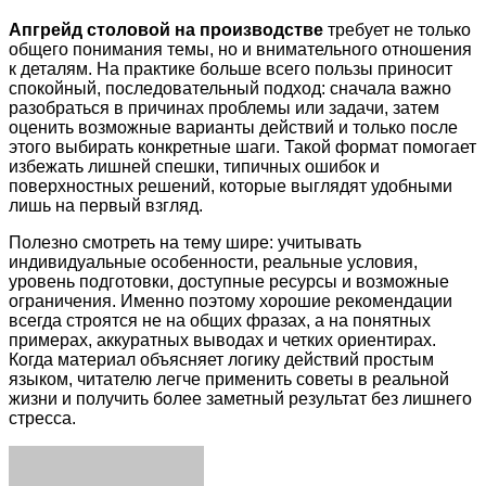
Апгрейд столовой на производстве
требует не только
общего понимания темы, но и внимательного отношения
к деталям. На практике больше всего пользы приносит
спокойный, последовательный подход: сначала важно
разобраться в причинах проблемы или задачи, затем
оценить возможные варианты действий и только после
этого выбирать конкретные шаги. Такой формат помогает
избежать лишней спешки, типичных ошибок и
поверхностных решений, которые выглядят удобными
лишь на первый взгляд.
Полезно смотреть на тему шире: учитывать
индивидуальные особенности, реальные условия,
уровень подготовки, доступные ресурсы и возможные
ограничения. Именно поэтому хорошие рекомендации
всегда строятся не на общих фразах, а на понятных
примерах, аккуратных выводах и четких ориентирах.
Когда материал объясняет логику действий простым
языком, читателю легче применить советы в реальной
жизни и получить более заметный результат без лишнего
стресса.
Facebook
Twitter
LinkedIn
Tumblr
Pinterest
Reddit
VKontakte
Odnoklassniki
Skype
WhatsApp
Telegram
Viber
Share
Print
via