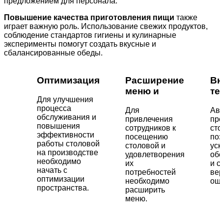
предложением для персонала.
Повышение качества приготовления пищи
также
играет важную роль. Использование свежих продуктов,
соблюдение стандартов гигиены и кулинарные
эксперименты помогут создать вкусные и
сбалансированные обеды.
Оптимизация
Расширение
В
меню и
т
Для улучшения
процесса
Для
Ав
обслуживания и
привлечения
пр
повышения
сотрудников к
ст
эффективности
посещению
по
работы столовой
столовой и
ус
на производстве
удовлетворения
об
необходимо
их
и 
начать с
потребностей
ве
оптимизации
необходимо
ош
пространства.
расширить
меню.