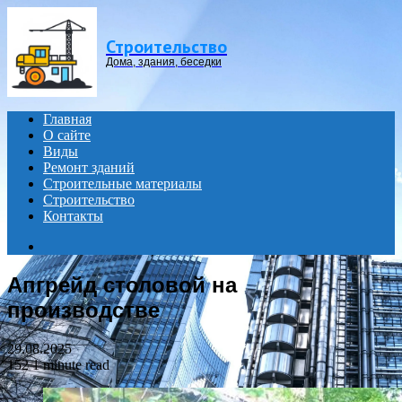
Menu
Строительство
Дома, здания, беседки
Главная
О сайте
Виды
Ремонт зданий
Строительные материалы
Строительство
Контакты
Search
for
Апгрейд столовой на
производстве
29.08.2025
152
1 minute read