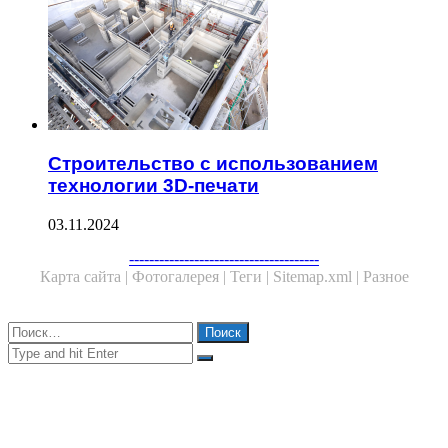
Строительство с использованием
технологии 3D-печати
03.11.2024
Facebook
Twitter
WhatsApp
Telegram
--------------------------------------
Карта сайта |
Фотогалерея |
Теги |
Sitemap.xml |
Разное
Close
Найти:
Close
Search
for