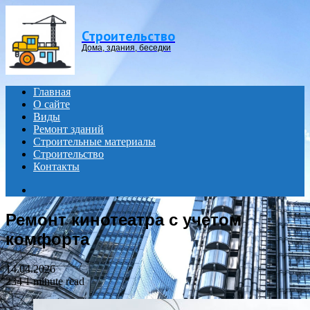
Menu
Строительство
Дома, здания, беседки
Главная
О сайте
Виды
Ремонт зданий
Строительные материалы
Строительство
Контакты
Search
for
Ремонт кинотеатра с учетом
комфорта
14.04.2026
234
1 minute read