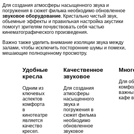
Для создания атмосферы насыщенного звука и
погружения в сюжет фильма необходимо обновленное
звуковое оборудование
. Кристально чистый звук,
объемные эффекты и правильная настройка акустики
помогут зрителям почувствовать себя частью
кинематографического произведения.
Важно также уделить внимание изоляции звука между
залами, чтобы исключить посторонние шумы и помехи,
мешающие полноценному просмотру.
Удобные
Качественное
Мног
кресла
звуковое
Для об
комфор
Одним из
Для создания
важны
ключевых
атмосферы
кафе в
аспектов
насыщенного
комфорта
звука и
в
погружения в
кинотеатре
сюжет фильма
является
необходимо
качество
обновленное
кресел.
звуковое