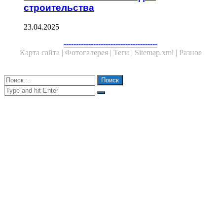
строительства
23.04.2025
Facebook
Twitter
WhatsApp
Telegram
--------------------------------------
Карта сайта |
Фотогалерея |
Теги |
Sitemap.xml |
Разное
Close
Найти:
Close
Search
for