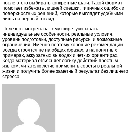
после этого выбирать конкретные шаги. Такой формат
помогает избежать лишней спешки, типичных ошибок и
поверхностных решений, которые выглядят удобными
лишь на первый взгляд.
Полезно смотреть на тему шире: учитывать
индивидуальные особенности, реальные условия,
уровень подготовки, доступные ресурсы и возможные
ограничения. Именно поэтому хорошие рекомендации
всегда строятся не на общих фразах, а на понятных
примерах, аккуратных выводах и четких ориентирах.
Когда материал объясняет логику действий простым
языком, читателю легче применить советы в реальной
жизни и получить более заметный результат без лишнего
стресса.
Facebook
Twitter
LinkedIn
Tumblr
Pinterest
Reddit
VKontakte
Odnoklassniki
Skype
WhatsApp
Telegram
Viber
Share
Print
via
Email