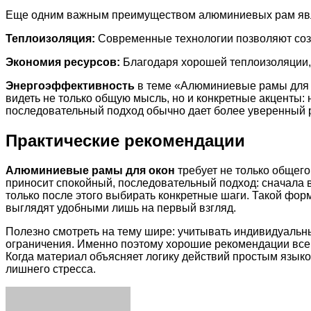
Еще одним важным преимуществом алюминиевых рам явл
Теплоизоляция:
Современные технологии позволяют соз
Экономия ресурсов:
Благодаря хорошей теплоизоляции,
Энергоэффективность
в теме «Алюминиевые рамы для о
видеть не только общую мысль, но и конкретные акценты:
последовательный подход обычно дает более уверенный р
Практические рекомендации
Алюминиевые рамы для окон
требует не только общего
приносит спокойный, последовательный подход: сначала 
только после этого выбирать конкретные шаги. Такой фо
выглядят удобными лишь на первый взгляд.
Полезно смотреть на тему шире: учитывать индивидуальн
ограничения. Именно поэтому хорошие рекомендации всегд
Когда материал объясняет логику действий простым языко
лишнего стресса.
Facebook
Twitter
LinkedIn
Tumblr
Pinterest
Reddit
VKontakte
Odnoklassniki
Skype
WhatsApp
Telegram
Viber
Share
Print
via