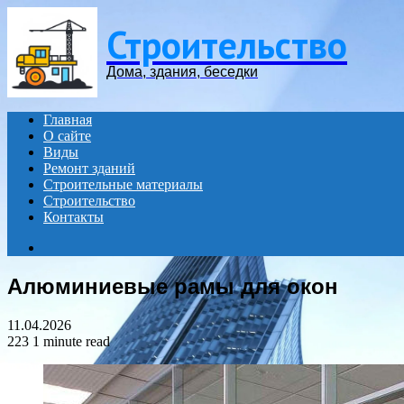
Menu
Строительство
Дома, здания, беседки
Главная
О сайте
Виды
Ремонт зданий
Строительные материалы
Строительство
Контакты
Search
for
Алюминиевые рамы для окон
11.04.2026
223
1 minute read