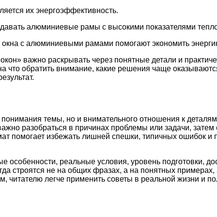
яется их энергоэффективность.
давать алюминиевые рамы с высокими показателями тепл
 окна с алюминиевыми рамами помогают экономить энергию
кон» важно раскрывать через понятные детали и практиче
 на что обратить внимание, какие решения чаще оказывают
езультат.
 понимания темы, но и внимательного отношения к деталям
важно разобраться в причинах проблемы или задачи, затем
рмат помогает избежать лишней спешки, типичных ошибок и
ые особенности, реальные условия, уровень подготовки, д
а строятся не на общих фразах, а на понятных примерах, 
м, читателю легче применить советы в реальной жизни и по