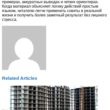
примерах, аккуратных выводах и четких ориентирах.
Когда материал объясняет логику действий простым
языком, читателю легче применить советы в реальной
жизни и получить более заметный результат без лишнего
стресса.
Facebook
Twitter
LinkedIn
Tumblr
Pinterest
Reddit
VKontakte
Odnoklassniki
Skype
WhatsApp
Telegram
Viber
Share
Print
via
Email
Related Articles