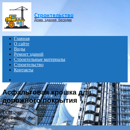
Menu
Строительство
Дома, здания, беседки
Главная
О сайте
Виды
Ремонт зданий
Строительные материалы
Строительство
Контакты
Search
for
Асфальтовая крошка для
дорожного покрытия
15.01.2026
165
1 minute read