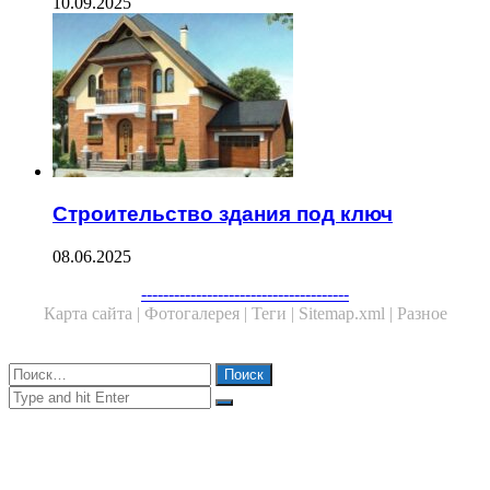
10.09.2025
Строительство здания под ключ
08.06.2025
Facebook
Twitter
WhatsApp
Telegram
--------------------------------------
Карта сайта |
Фотогалерея |
Теги |
Sitemap.xml |
Разное
Close
Найти:
Close
Search
for