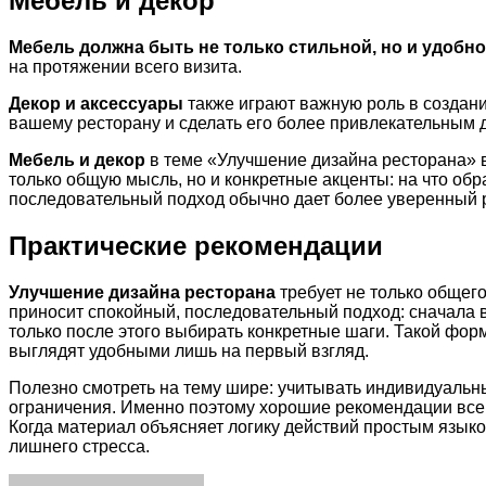
Мебель и декор
Мебель должна быть не только стильной, но и удобно
на протяжении всего визита.
Декор и аксессуары
также играют важную роль в создани
вашему ресторану и сделать его более привлекательным д
Мебель и декор
в теме «Улучшение дизайна ресторана» в
только общую мысль, но и конкретные акценты: на что об
последовательный подход обычно дает более уверенный р
Практические рекомендации
Улучшение дизайна ресторана
требует не только общег
приносит спокойный, последовательный подход: сначала 
только после этого выбирать конкретные шаги. Такой фо
выглядят удобными лишь на первый взгляд.
Полезно смотреть на тему шире: учитывать индивидуальн
ограничения. Именно поэтому хорошие рекомендации всегд
Когда материал объясняет логику действий простым языко
лишнего стресса.
Facebook
Twitter
LinkedIn
Tumblr
Pinterest
Reddit
VKontakte
Odnoklassniki
Skype
WhatsApp
Telegram
Viber
Share
Print