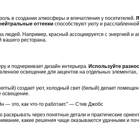
роль в создании атмосферы и впечатления у посетителей.
Я
нейтральные оттенки
способствуют уюту и расслабленной
а людей. Например, красный ассоциируется с энергией и ап
й вашего ресторана.
ру и подчеркивает дизайн интерьера.
Используйте разно
вленное освещение для акцентов на отдельных элементах,
(желтый) создает уют, холодный свет (белый) делает помещ
е освещение.
йн — это, как что-то работает.” — Стив Джобс
 раскрывать через понятные детали и практические ориент
 внимание, какие решения чаще оказываются удачными и по